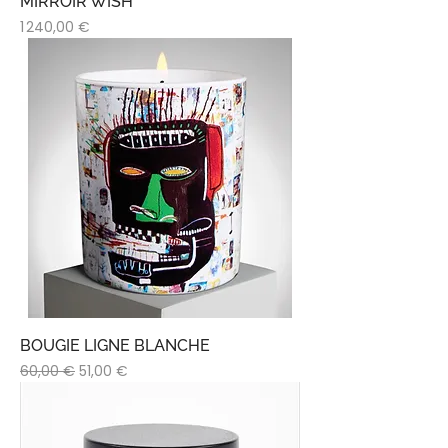
MIRROIR WISH
Prix
1 240,00 €
BOUGIE LIGNE BLANCHE
Prix original
Prix promotionnel
60,00 €
51,00 €