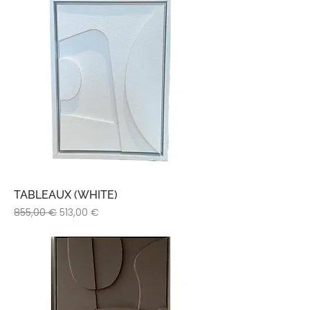
TABLEAUX (WHITE)
Prix original
Prix promotionnel
855,00 €
513,00 €