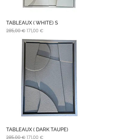
TABLEAUX ( WHITE) S
Prix original
Prix promotionnel
285,00 €
171,00 €
TABLEAUX ( DARK TAUPE)
Prix original
Prix promotionnel
285,00 €
171,00 €