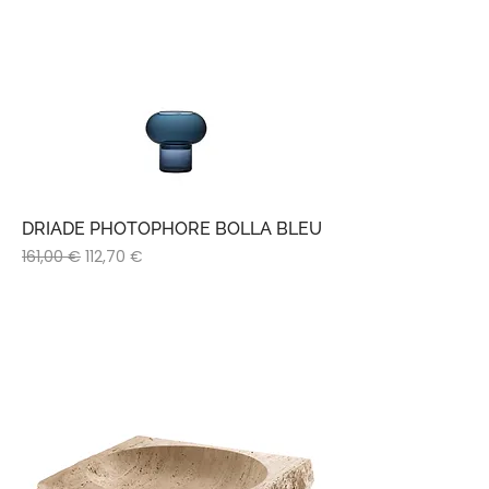
DRIADE PHOTOPHORE BOLLA BLEU
Prix original
Prix promotionnel
161,00 €
112,70 €