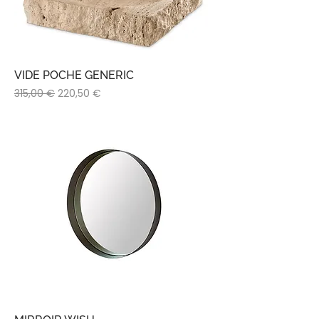
VIDE POCHE GENERIC
Prix original
Prix promotionnel
315,00 €
220,50 €