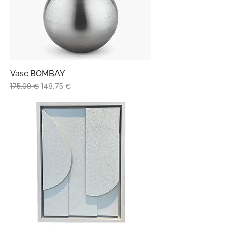
Vase BOMBAY
Prix original
Prix promotionnel
175,00 €
148,75 €