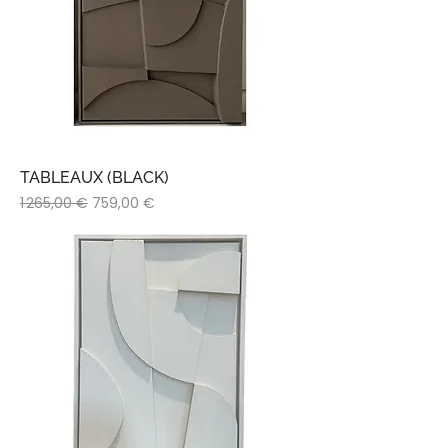
TABLEAUX (BLACK)
Prix original
Prix promotionnel
1 265,00 €
759,00 €