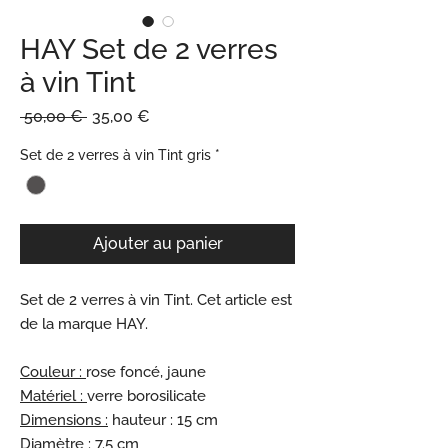
HAY Set de 2 verres
à vin Tint
Prix
Prix
 50,00 € 
35,00 €
original
promotionnel
Set de 2 verres à vin Tint gris
*
Ajouter au panier
Set de 2 verres à vin Tint. Cet article est
de la marque HAY.
Couleur :
rose foncé, jaune
Matériel :
verre borosilicate
Dimensions :
hauteur : 15 cm
Diamètre :
7.5 cm