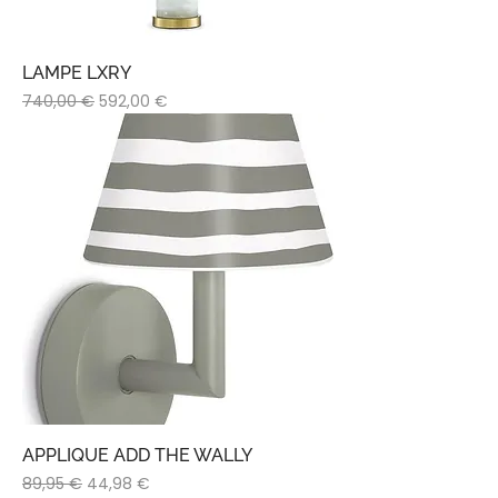
LAMPE LXRY
Prix original
Prix promotionnel
740,00 €
592,00 €
APPLIQUE ADD THE WALLY
Prix original
Prix promotionnel
89,95 €
44,98 €