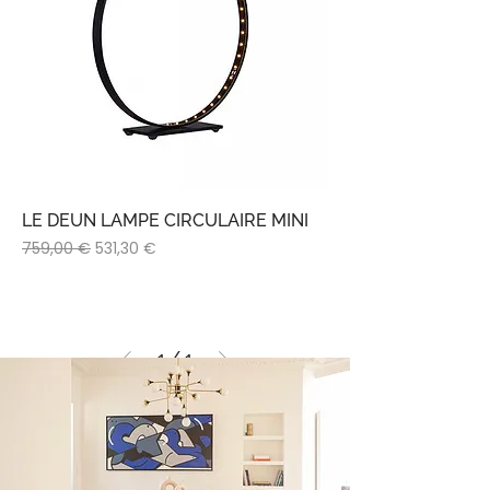
LE DEUN LAMPE CIRCULAIRE MINI
Prix original
Prix promotionnel
759,00 €
531,30 €
1
/
1