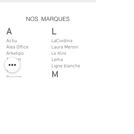
NOS MARQUES
A
L
Actiu
LaCividina
Alea Office
Laura Meroni
Arketipo
Le Klint
Artifort
Lema
Ligne blanche
B
M
Bonaldo
Buzzi
Moroso
C
Made Design
Meljac
Casprini
Molteni
Cattelan Italia
Mood
Cyrus Company
N
D
Nero
Dedar
O